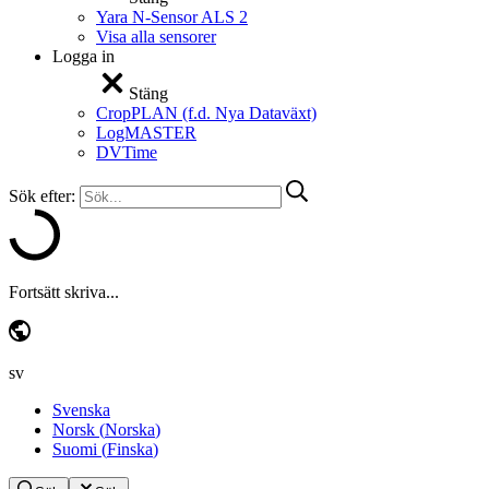
Yara N-Sensor ALS 2
Visa alla sensorer
Logga in
Stäng
CropPLAN (f.d. Nya Dataväxt)
LogMASTER
DVTime
Sök efter:
Fortsätt skriva...
sv
Svenska
Norsk
(
Norska
)
Suomi
(
Finska
)