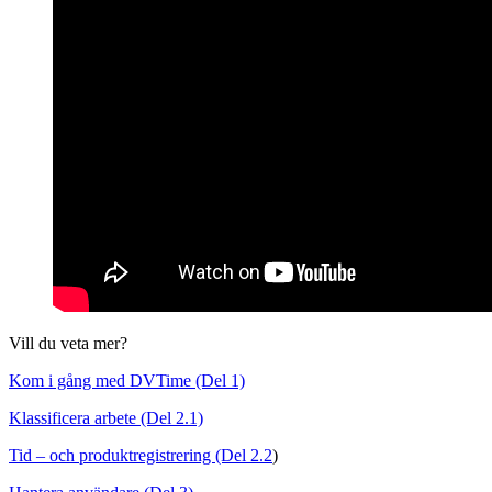
Vill du veta mer?
Kom i gång med DVTime (Del 1)
Klassificera arbete (Del 2.1)
Tid – och produktregistrering (Del 2.2
)