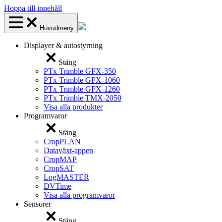
Hoppa till innehåll
Huvudmeny
Displayer & autostyrning
Stäng
PTx Trimble GFX-350
PTx Trimble GFX-1060
PTx Trimble GFX-1260
PTx Trimble TMX-2050
Visa alla produkter
Programvaror
Stäng
CropPLAN
Dataväxt-appen
CropMAP
CropSAT
LogMASTER
DVTime
Visa alla programvaror
Sensorer
Stäng