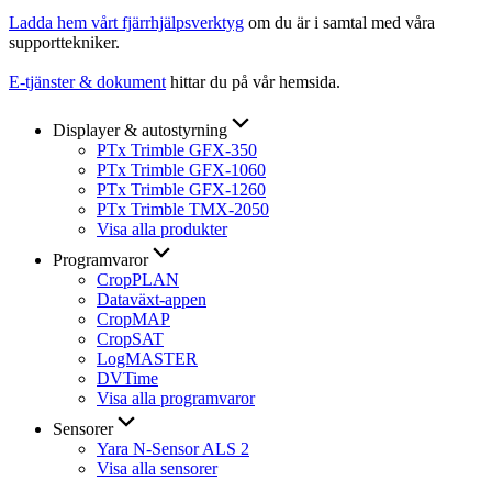
Ladda hem vårt fjärrhjälpsverktyg
om du är i samtal med våra
supporttekniker.
E-tjänster & dokument
hittar du på vår hemsida.
Displayer & autostyrning
PTx Trimble GFX-350
PTx Trimble GFX-1060
PTx Trimble GFX-1260
PTx Trimble TMX-2050
Visa alla produkter
Programvaror
CropPLAN
Dataväxt-appen
CropMAP
CropSAT
LogMASTER
DVTime
Visa alla programvaror
Sensorer
Yara N-Sensor ALS 2
Visa alla sensorer