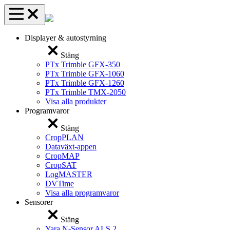
Hoppa
Huvudmeny
till
innehåll
Displayer & autostyrning
Stäng
PTx Trimble GFX-350
PTx Trimble GFX-1060
PTx Trimble GFX-1260
PTx Trimble TMX-2050
Visa alla produkter
Programvaror
Stäng
CropPLAN
Dataväxt-appen
CropMAP
CropSAT
LogMASTER
DVTime
Visa alla programvaror
Sensorer
Stäng
Yara N-Sensor ALS 2