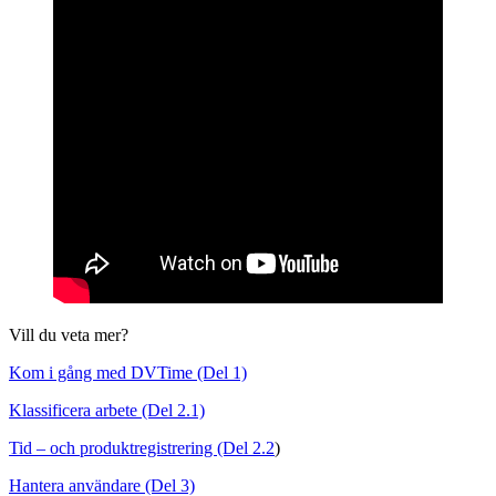
Vill du veta mer?
Kom i gång med DVTime (Del 1)
Klassificera arbete (Del 2.1)
Tid – och produktregistrering (Del 2.2
)
Hantera användare (Del 3)