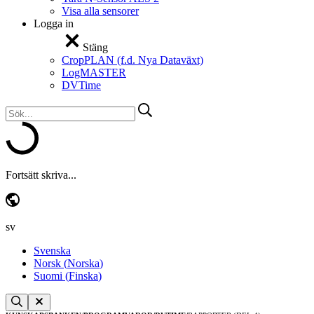
Visa alla sensorer
Logga in
Stäng
CropPLAN (f.d. Nya Dataväxt)
LogMASTER
DVTime
Sök
efter:
Fortsätt skriva...
sv
Svenska
Norsk
(
Norska
)
Suomi
(
Finska
)
Sök
Sök