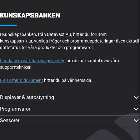
KUNSKAPSBANKEN
I Kunskapsbanken, från Dataväxt AB, hittar du förutom
kunskapsartiklar, vanliga frågor och programuppdateringar även aktuell
driftstatus för våra produkter och programvaror.
Ladda hem vårt fjärrhjälpsverktyg
om du är i samtal med våra
supporttekniker.
E-tjänster & dokument
hittar du på vår hemsida.
Displayer & autostyrning
PTx Trimble GFX-350
Programvaror
PTx Trimble GFX-1060
CropPLAN
Sensorer
PTx Trimble GFX-1260
Dataväxt-appen
Yara N-Sensor ALS 2
PTx Trimble TMX-2050
CropMAP
Visa alla sensorer