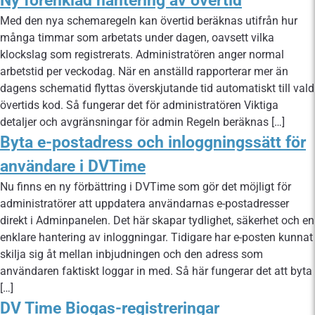
Ny förenklad hantering av övertid
Med den nya schemaregeln kan övertid beräknas utifrån hur
många timmar som arbetats under dagen, oavsett vilka
klockslag som registrerats. Administratören anger normal
arbetstid per veckodag. När en anställd rapporterar mer än
dagens schematid flyttas överskjutande tid automatiskt till vald
övertids kod. Så fungerar det för administratören Viktiga
detaljer och avgränsningar för admin Regeln beräknas […]
Byta e-postadress och inloggningssätt för
användare i DVTime
Nu finns en ny förbättring i DVTime som gör det möjligt för
administratörer att uppdatera användarnas e-postadresser
direkt i Adminpanelen. Det här skapar tydlighet, säkerhet och en
enklare hantering av inloggningar. Tidigare har e-posten kunnat
skilja sig åt mellan inbjudningen och den adress som
användaren faktiskt loggar in med. Så här fungerar det att byta
[…]
DV Time Biogas-registreringar