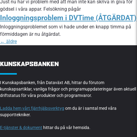
Just nu har vi problem med att man inte kan skriva in giva för
gödsel i våra appar. Felsökning pågår
Inloggningsproblem i DVTime (ÅTGÄRDAT)
Inloggningsproblemet som vi hade under en knapp timma på
förmiddagen är nu åtgärdat.
←
äldre
KUNSKAPSBANKEN
I Kunskapsbanken, från Dataväxt AB, hittar du förutom
kunskapsartiklar, vanliga frågor och programuppdateringar även aktuell
driftstatus för våra produkter och programvaror.
Ladda hem vårt fjärrhjälpsverktyg
om du är i samtal med våra
supporttekniker.
E-tjänster & dokument
hittar du på vår hemsida.