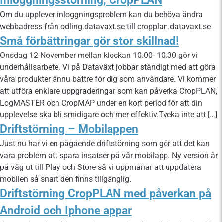
Inloggningsstörning, CropPLAN
Om du upplever inloggningsproblem kan du behöva ändra
webbadress från odling.datavaxt.se till cropplan.datavaxt.se
Små förbättringar gör stor skillnad!
Onsdag 12 November mellan klockan 10.00- 10.30 gör vi
underhållsarbete. Vi på Dataväxt jobbar ständigt med att göra
våra produkter ännu bättre för dig som användare. Vi kommer
att utföra enklare uppgraderingar som kan påverka CropPLAN,
LogMASTER och CropMAP under en kort period för att din
upplevelse ska bli smidigare och mer effektiv.Tveka inte att […]
Driftstörning – Mobilappen
Just nu har vi en pågående driftstörning som gör att det kan
vara problem att spara insatser på vår mobilapp. Ny version är
på väg ut till Play och Store så vi uppmanar att uppdatera
mobilen så snart den finns tillgänglig.
Driftstörning CropPLAN med påverkan på
Android och Iphone appar