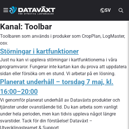
SV
Kanal:
Toolbar
Toolbaren som används i produker som CropPlan, LogMaster,
osv.
Störningar i kartfunktioner
Just nu kan vi uppleva störningar i kartfunktionerna i våra
programvaror. Fungerar inte kartan kan du prova att uppdatera
sidan eller försöka om en stund. Vi arbetar på en lösning.
Planerat underhåll – torsdag 7 maj, kl.
16:00–20:00
Vi genomför planerat underhåll av Dataväxts produkter och
tjänster under ovanstående tid. Du kan arbeta som vanligt
under hela perioden, men kan tidvis uppleva något längre
svarstider. Tack för din förståelse! Dataväxt –
Utvecklingsteamet & Support