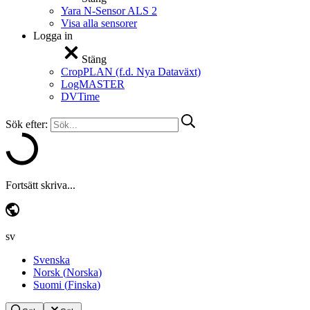
Yara N-Sensor ALS 2
Visa alla sensorer
Logga in
Stäng
CropPLAN (f.d. Nya Dataväxt)
LogMASTER
DVTime
Sök efter:
Fortsätt skriva...
sv
Svenska
Norsk
(
Norska
)
Suomi
(
Finska
)