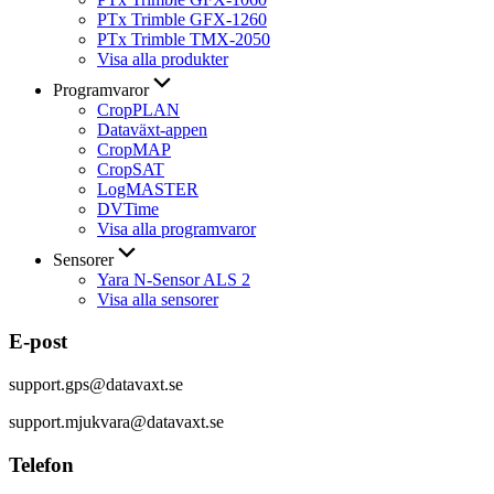
PTx Trimble GFX-1260
PTx Trimble TMX-2050
Visa alla produkter
Programvaror
CropPLAN
Dataväxt-appen
CropMAP
CropSAT
LogMASTER
DVTime
Visa alla programvaror
Sensorer
Yara N-Sensor ALS 2
Visa alla sensorer
E-post
support.gps@datavaxt.se
support.mjukvara@datavaxt.se
Telefon