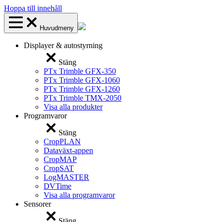
Hoppa till innehåll
Huvudmeny
Displayer & autostyrning
Stäng
PTx Trimble GFX-350
PTx Trimble GFX-1060
PTx Trimble GFX-1260
PTx Trimble TMX-2050
Visa alla produkter
Programvaror
Stäng
CropPLAN
Dataväxt-appen
CropMAP
CropSAT
LogMASTER
DVTime
Visa alla programvaror
Sensorer
Stäng