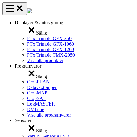
Displayer & autostyrning
Stäng
PTx Trimble GFX-350
PTx Trimble GFX-1060
PTx Trimble GFX-1260
PTx Trimble TMX-2050
Visa alla produkter
Programvaror
Stäng
CropPLAN
Dataväxt-appen
CropMAP
CropSAT
LogMASTER
DVTime
Visa alla programvaror
Sensorer
Stäng
Yara N-Sensor ALS 2