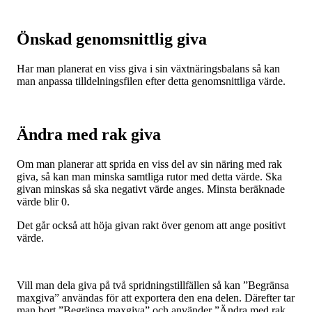
Önskad genomsnittlig giva
Har man planerat en viss giva i sin växtnäringsbalans så kan
man anpassa tilldelningsfilen efter detta genomsnittliga värde.
Ändra med rak giva
Om man planerar att sprida en viss del av sin näring med rak
giva, så kan man minska samtliga rutor med detta värde. Ska
givan minskas så ska negativt värde anges. Minsta beräknade
värde blir 0.
Det går också att höja givan rakt över genom att ange positivt
värde.
Vill man dela giva på två spridningstillfällen så kan ”Begränsa
maxgiva” användas för att exportera den ena delen. Därefter tar
man bort ”Begränsa maxgiva” och använder ”Ändra med rak