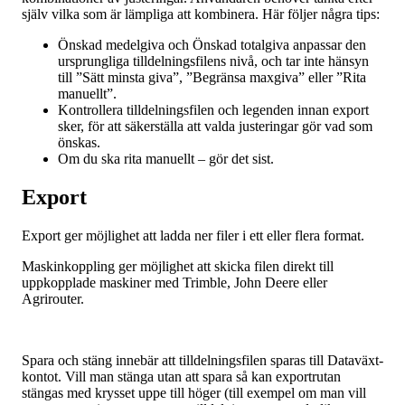
själv vilka som är lämpliga att kombinera. Här följer några tips:
Önskad medelgiva och Önskad totalgiva anpassar den
ursprungliga tilldelningsfilens nivå, och tar inte hänsyn
till ”Sätt minsta giva”, ”Begränsa maxgiva” eller ”Rita
manuellt”.
Kontrollera tilldelningsfilen och legenden innan export
sker, för att säkerställa att valda justeringar gör vad som
önskas.
Om du ska rita manuellt – gör det sist.
Export
Export ger möjlighet att ladda ner filer i ett eller flera format.
Maskinkoppling ger möjlighet att skicka filen direkt till
uppkopplade maskiner med Trimble, John Deere eller
Agrirouter.
Spara och stäng innebär att tilldelningsfilen sparas till Dataväxt-
kontot. Vill man stänga utan att spara så kan exportrutan
stängas med krysset uppe till höger (till exempel om man vill