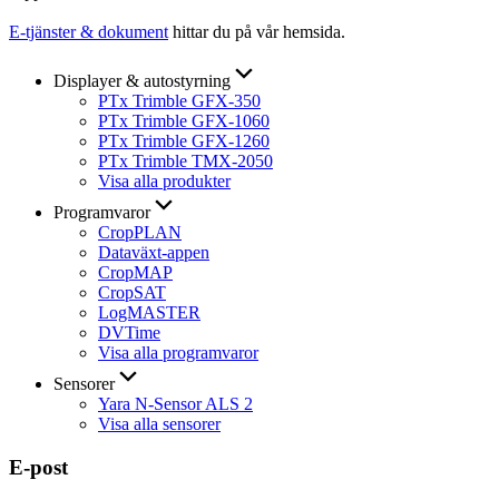
E-tjänster & dokument
hittar du på vår hemsida.
Displayer & autostyrning
PTx Trimble GFX-350
PTx Trimble GFX-1060
PTx Trimble GFX-1260
PTx Trimble TMX-2050
Visa alla produkter
Programvaror
CropPLAN
Dataväxt-appen
CropMAP
CropSAT
LogMASTER
DVTime
Visa alla programvaror
Sensorer
Yara N-Sensor ALS 2
Visa alla sensorer
E-post