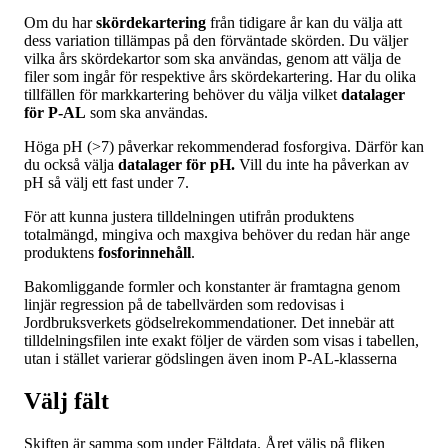
Om du har
skördekartering
från tidigare år kan du välja att
dess variation tillämpas på den förväntade skörden. Du väljer
vilka års skördekartor som ska användas, genom att välja de
filer som ingår för respektive års skördekartering. Har du olika
tillfällen för markkartering behöver du välja vilket
datalager
för P-AL
som ska användas.
Höga pH (>7) påverkar rekommenderad fosforgiva. Därför kan
du också välja
datalager för pH.
Vill du inte ha påverkan av
pH så välj ett fast under 7.
För att kunna justera tilldelningen utifrån produktens
totalmängd, mingiva och maxgiva behöver du redan här ange
produktens
fosforinnehåll
.
Bakomliggande formler och konstanter är framtagna genom
linjär regression på de tabellvärden som redovisas i
Jordbruksverkets gödselrekommendationer. Det innebär att
tilldelningsfilen inte exakt följer de värden som visas i tabellen,
utan i stället varierar gödslingen även inom P-AL-klasserna
Välj fält
Skiften är samma som under Fältdata. Året väljs på fliken