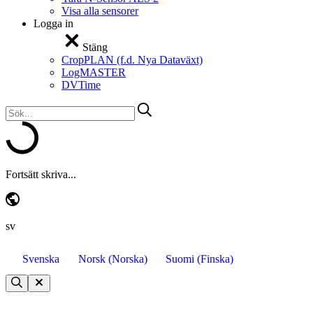
Visa alla sensorer
Logga in
Stäng
CropPLAN (f.d. Nya Dataväxt)
LogMASTER
DVTime
Fortsätt skriva...
sv
Svenska
Norsk
(
Norska
)
Suomi
(
Finska
)