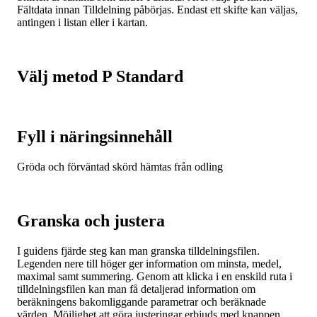
Fältdata innan Tilldelning påbörjas. Endast ett skifte kan väljas,
antingen i listan eller i kartan.
Välj metod P Standard
Fyll i näringsinnehåll
Gröda och förväntad skörd hämtas från odling
Granska och justera
I guidens fjärde steg kan man granska tilldelningsfilen.
Legenden nere till höger ger information om minsta, medel,
maximal samt summering. Genom att klicka i en enskild ruta i
tilldelningsfilen kan man få detaljerad information om
beräkningens bakomliggande parametrar och beräknade
värden. Möjlighet att göra justeringar erbjuds med knappen