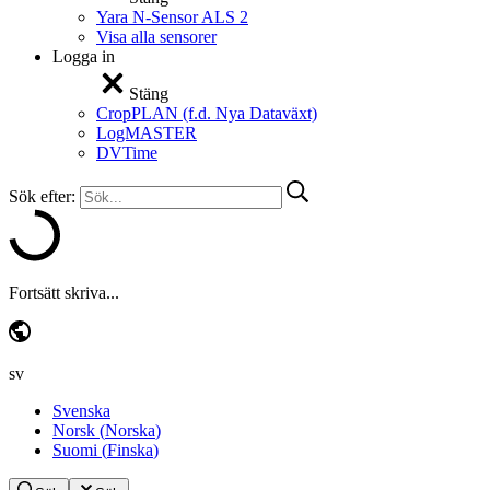
Yara N-Sensor ALS 2
Visa alla sensorer
Logga in
Stäng
CropPLAN (f.d. Nya Dataväxt)
LogMASTER
DVTime
Sök efter:
Fortsätt skriva...
sv
Svenska
Norsk
(
Norska
)
Suomi
(
Finska
)