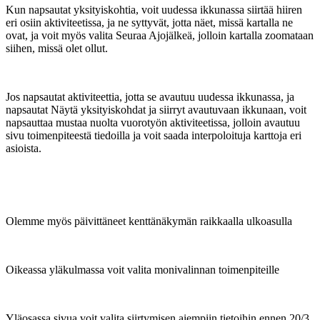
Kun napsautat yksityiskohtia, voit uudessa ikkunassa siirtää hiiren
eri osiin aktiviteetissa, ja ne syttyvät, jotta näet, missä kartalla ne
ovat, ja voit myös valita Seuraa Ajojälkeä, jolloin kartalla zoomataan
siihen, missä olet ollut.
Jos napsautat aktiviteettia, jotta se avautuu uudessa ikkunassa, ja
napsautat Näytä yksityiskohdat ja siirryt avautuvaan ikkunaan, voit
napsauttaa mustaa nuolta vuorotyön aktiviteetissa, jolloin avautuu
sivu toimenpiteestä tiedoilla ja voit saada interpoloituja karttoja eri
asioista.
Olemme myös päivittäneet kenttänäkymän raikkaalla ulkoasulla
Oikeassa yläkulmassa voit valita monivalinnan toimenpiteille
Yläosassa sivua voit valita siirtymisen aiempiin tietoihin ennen 20/3.