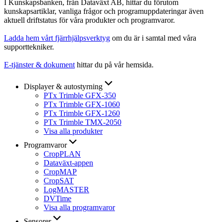
I Kunskapsbanken, från Dataväxt AB, hittar du förutom
kunskapsartiklar, vanliga frågor och programuppdateringar även
aktuell driftstatus för våra produkter och programvaror.
Ladda hem vårt fjärrhjälpsverktyg
om du är i samtal med våra
supporttekniker.
E-tjänster & dokument
hittar du på vår hemsida.
Displayer & autostyrning
PTx Trimble GFX-350
PTx Trimble GFX-1060
PTx Trimble GFX-1260
PTx Trimble TMX-2050
Visa alla produkter
Programvaror
CropPLAN
Dataväxt-appen
CropMAP
CropSAT
LogMASTER
DVTime
Visa alla programvaror
Sensorer