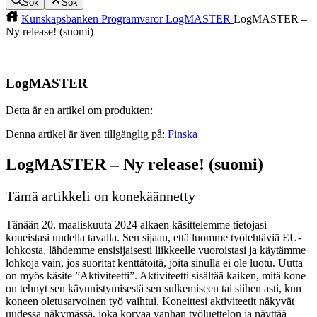
Sök
Sök
Kunskapsbanken
Programvaror
LogMASTER
LogMASTER –
Ny release! (suomi)
LogMASTER
Detta är en artikel om produkten:
Denna artikel är även tillgänglig på:
Finska
LogMASTER – Ny release! (suomi)
Tämä artikkeli on konekäännetty
Tänään 20. maaliskuuta 2024 alkaen käsittelemme tietojasi
koneistasi uudella tavalla. Sen sijaan, että luomme työtehtäviä EU-
lohkosta, lähdemme ensisijaisesti liikkeelle vuoroistasi ja käytämme
lohkoja vain, jos suoritat kenttätöitä, joita sinulla ei ole luotu. Uutta
on myös käsite ”Aktiviteetti”. Aktiviteetti sisältää kaiken, mitä kone
on tehnyt sen käynnistymisestä sen sulkemiseen tai siihen asti, kun
koneen oletusarvoinen työ vaihtui. Koneittesi aktiviteetit näkyvät
uudessa näkymässä, joka korvaa vanhan työluettelon ja näyttää