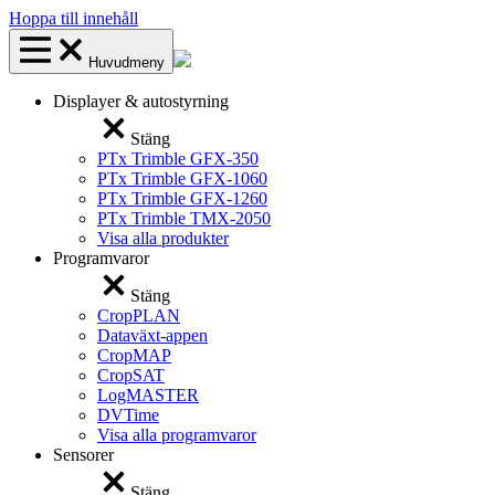
Hoppa till innehåll
Huvudmeny
Displayer & autostyrning
Stäng
PTx Trimble GFX-350
PTx Trimble GFX-1060
PTx Trimble GFX-1260
PTx Trimble TMX-2050
Visa alla produkter
Programvaror
Stäng
CropPLAN
Dataväxt-appen
CropMAP
CropSAT
LogMASTER
DVTime
Visa alla programvaror
Sensorer
Stäng