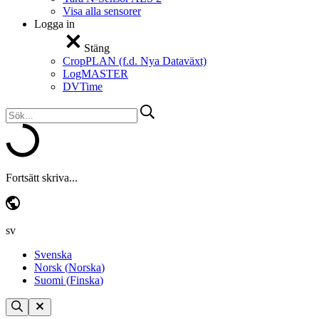
Visa alla sensorer
Logga in
Stäng
CropPLAN (f.d. Nya Dataväxt)
LogMASTER
DVTime
Fortsätt skriva...
sv
Svenska
Norsk
(
Norska
)
Suomi
(
Finska
)