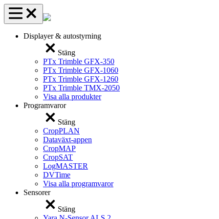
Displayer & autostyrning
Stäng
PTx Trimble GFX-350
PTx Trimble GFX-1060
PTx Trimble GFX-1260
PTx Trimble TMX-2050
Visa alla produkter
Programvaror
Stäng
CropPLAN
Dataväxt-appen
CropMAP
CropSAT
LogMASTER
DVTime
Visa alla programvaror
Sensorer
Stäng
Yara N-Sensor ALS 2