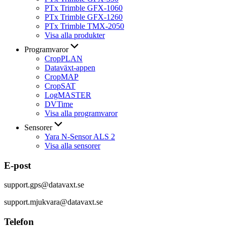
PTx Trimble GFX-1060
PTx Trimble GFX-1260
PTx Trimble TMX-2050
Visa alla produkter
Programvaror
CropPLAN
Dataväxt-appen
CropMAP
CropSAT
LogMASTER
DVTime
Visa alla programvaror
Sensorer
Yara N-Sensor ALS 2
Visa alla sensorer
E-post
support.gps@datavaxt.se
support.mjukvara@datavaxt.se
Telefon