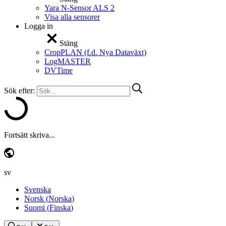
Yara N-Sensor ALS 2
Visa alla sensorer
Logga in
Stäng
CropPLAN (f.d. Nya Dataväxt)
LogMASTER
DVTime
Sök efter:
Fortsätt skriva...
sv
Svenska
Norsk
(
Norska
)
Suomi
(
Finska
)