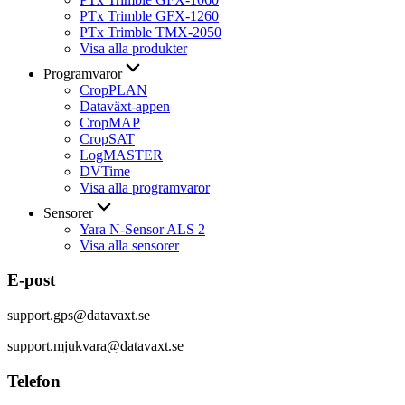
PTx Trimble GFX-1260
PTx Trimble TMX-2050
Visa alla produkter
Programvaror
CropPLAN
Dataväxt-appen
CropMAP
CropSAT
LogMASTER
DVTime
Visa alla programvaror
Sensorer
Yara N-Sensor ALS 2
Visa alla sensorer
E-post
support.gps@datavaxt.se
support.mjukvara@datavaxt.se
Telefon