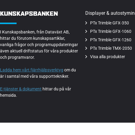
KUNSKAPSBANKEN
Displayer & autostyrni
PTx Trimble GFX-350
PTx Trimble GFX-1060
I Kunskapsbanken, från Dataväxt AB,
hittar du förutom kunskapsartiklar,
PTx Trimble GFX-1260
vanliga frågor och programuppdateringar
PTx Trimble TMX-2050
även aktuell driftstatus för våra produkter
Visa alla produkter
och programvaror.
Ladda hem vårt fjärrhjälpsverktyg
om du
är i samtal med våra supporttekniker.
E-tjänster & dokument
hittar du på vår
hemsida.