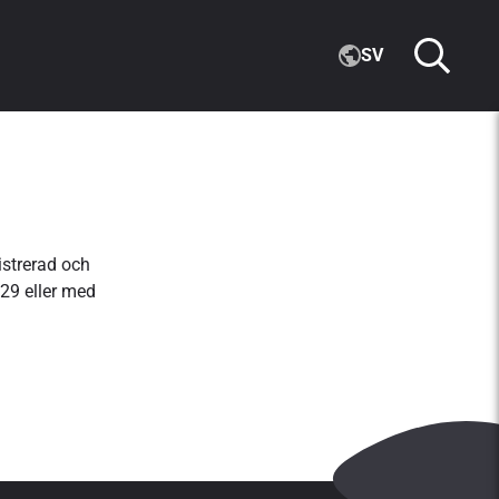
SV
istrerad och
29 eller med