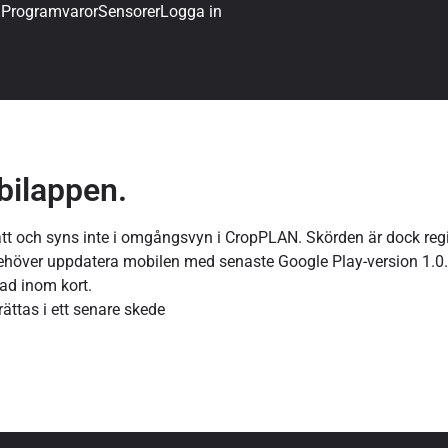
g
Programvaror
Sensorer
Logga in
bilappen.
att och syns inte i omgångsvyn i CropPLAN. Skörden är dock reg
behöver uppdatera mobilen med senaste Google Play-version 1.0.
ad inom kort.
ättas i ett senare skede