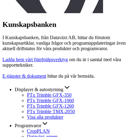
Kunskapsbanken
I Kunskapsbanken, från Dataväxt AB, hittar du förutom
kunskapsartiklar, vanliga frågor och programuppdateringar även
aktuell driftstatus för våra produkter och programvaror.
Ladda hem vårt fjärrhjälpsverktyg
om du är i samtal med våra
supporttekniker.
E-tjänster & dokument
hittar du på vår hemsida.
Displayer & autostyrning
PTx Trimble GFX-350
PTx Trimble GFX-1060
PTx Trimble GFX-1260
PTx Trimble TMX-2050
Visa alla produkter
Programvaror
CropPLAN
Dataväxt-appen