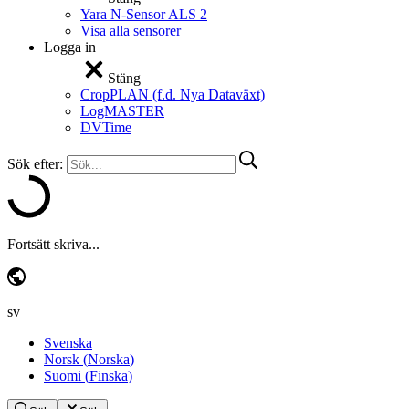
Yara N-Sensor ALS 2
Visa alla sensorer
Logga in
Stäng
CropPLAN (f.d. Nya Dataväxt)
LogMASTER
DVTime
Sök efter:
Fortsätt skriva...
sv
Svenska
Norsk
(
Norska
)
Suomi
(
Finska
)