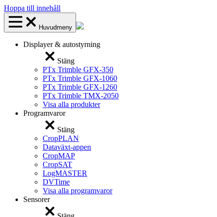
Hoppa till innehåll
Huvudmeny
Displayer & autostyrning
Stäng
PTx Trimble GFX-350
PTx Trimble GFX-1060
PTx Trimble GFX-1260
PTx Trimble TMX-2050
Visa alla produkter
Programvaror
Stäng
CropPLAN
Dataväxt-appen
CropMAP
CropSAT
LogMASTER
DVTime
Visa alla programvaror
Sensorer
Stäng