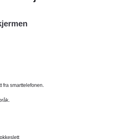
skjermen
tt fra smarttelefonen.
pråk.
lokkeslett