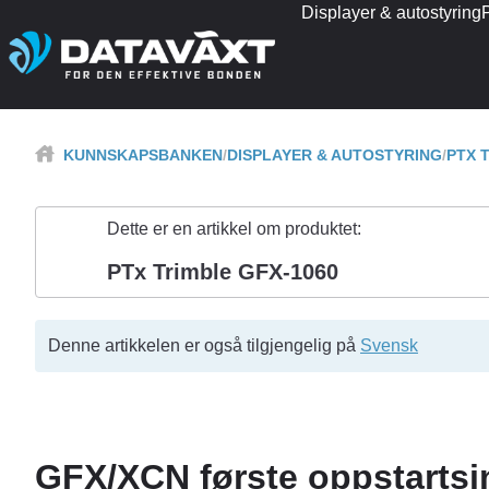
Displayer & autostyring
KUNNSKAPSBANKEN
DISPLAYER & AUTOSTYRING
PTX 
Dette er en artikkel om produktet:
PTx Trimble GFX-1060
Denne artikkelen er også tilgjengelig på
Svensk
GFX/XCN første oppstartsi