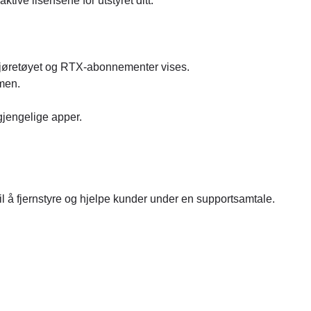
aktive lisensene for utstyret ditt.
r kjøretøyet og RTX-abonnementer vises.
rmen.
ilgjengelige apper.
til å fjernstyre og hjelpe kunder under en supportsamtale.