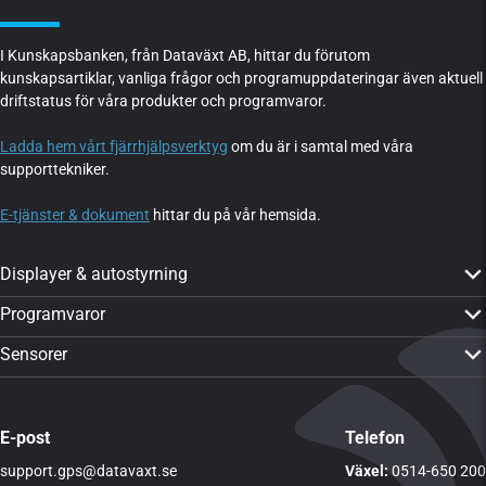
I Kunskapsbanken, från Dataväxt AB, hittar du förutom
kunskapsartiklar, vanliga frågor och programuppdateringar även aktuell
driftstatus för våra produkter och programvaror.
Ladda hem vårt fjärrhjälpsverktyg
om du är i samtal med våra
supporttekniker.
E-tjänster & dokument
hittar du på vår hemsida.
Displayer & autostyrning
PTx Trimble GFX-350
Programvaror
PTx Trimble GFX-1060
CropPLAN
Sensorer
PTx Trimble GFX-1260
Dataväxt-appen
Yara N-Sensor ALS 2
PTx Trimble TMX-2050
CropMAP
Visa alla sensorer
Visa alla produkter
E-post
Telefon
CropSAT
support.gps@datavaxt.se
LogMASTER
Växel:
0514-650 200