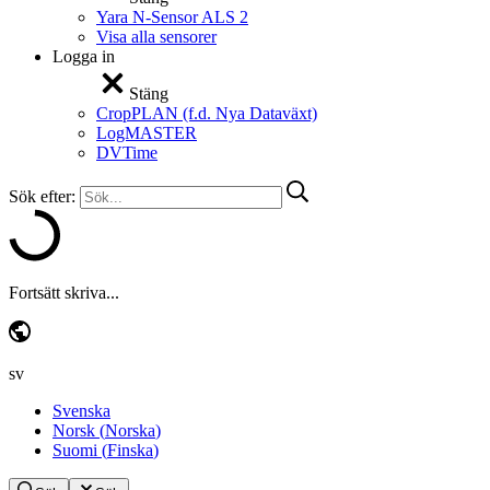
Yara N-Sensor ALS 2
Visa alla sensorer
Logga in
Stäng
CropPLAN (f.d. Nya Dataväxt)
LogMASTER
DVTime
Sök efter:
Fortsätt skriva...
sv
Svenska
Norsk
(
Norska
)
Suomi
(
Finska
)