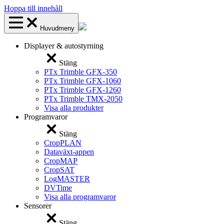
Hoppa till innehåll
Huvudmeny
Displayer & autostyrning
Stäng
PTx Trimble GFX-350
PTx Trimble GFX-1060
PTx Trimble GFX-1260
PTx Trimble TMX-2050
Visa alla produkter
Programvaror
Stäng
CropPLAN
Dataväxt-appen
CropMAP
CropSAT
LogMASTER
DVTime
Visa alla programvaror
Sensorer
Stäng