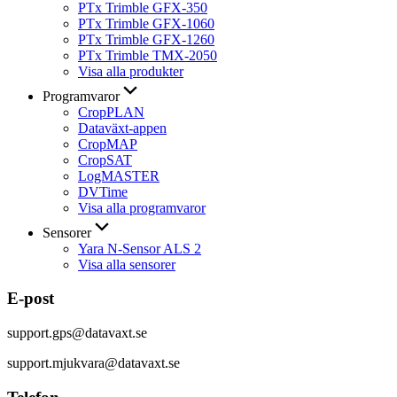
PTx Trimble GFX-350
PTx Trimble GFX-1060
PTx Trimble GFX-1260
PTx Trimble TMX-2050
Visa alla produkter
Programvaror
CropPLAN
Dataväxt-appen
CropMAP
CropSAT
LogMASTER
DVTime
Visa alla programvaror
Sensorer
Yara N-Sensor ALS 2
Visa alla sensorer
E-post
support.gps@datavaxt.se
support.mjukvara@datavaxt.se