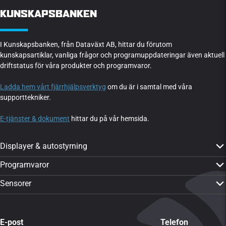
KUNSKAPSBANKEN
I Kunskapsbanken, från Dataväxt AB, hittar du förutom
kunskapsartiklar, vanliga frågor och programuppdateringar även aktuell
driftstatus för våra produkter och programvaror.
Ladda hem vårt fjärrhjälpsverktyg
om du är i samtal med våra
supporttekniker.
E-tjänster & dokument
hittar du på vår hemsida.
Displayer & autostyrning
PTx Trimble GFX-350
Programvaror
PTx Trimble GFX-1060
CropPLAN
Sensorer
PTx Trimble GFX-1260
Dataväxt-appen
Yara N-Sensor ALS 2
PTx Trimble TMX-2050
CropMAP
Visa alla sensorer
Visa alla produkter
E-post
Telefon
CropSAT