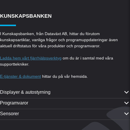
KUNSKAPSBANKEN
I Kunskapsbanken, från Dataväxt AB, hittar du förutom
kunskapsartiklar, vanliga frågor och programuppdateringar även
aktuell driftstatus för våra produkter och programvaror.
Ladda hem vårt fjärrhjälpsverktyg
om du är i samtal med våra
supporttekniker.
E-tjänster & dokument
hittar du på vår hemsida.
Displayer & autostyrning
PTx Trimble GFX-350
Programvaror
PTx Trimble GFX-1060
CropPLAN
Sensorer
PTx Trimble GFX-1260
Dataväxt-appen
Yara N-Sensor ALS 2
PTx Trimble TMX-2050
CropMAP