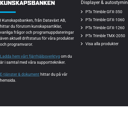
KUNSKAPSBANKEN
Displayer & autostyrni
PTx Trimble GFX-350
PTx Trimble GFX-1060
I Kunskapsbanken, från Dataväxt AB,
hittar du förutom kunskapsartiklar,
PTx Trimble GFX-1260
vanliga frågor och programuppdateringar
PTx Trimble TMX-2050
även aktuell driftstatus för våra produkter
Visa alla produkter
och programvaror.
Ladda hem vårt fjärrhjälpsverktyg
om du
är i samtal med våra supporttekniker.
E-tjänster & dokument
hittar du på vår
hemsida.