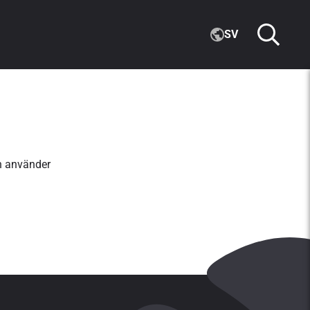
SV
h använder