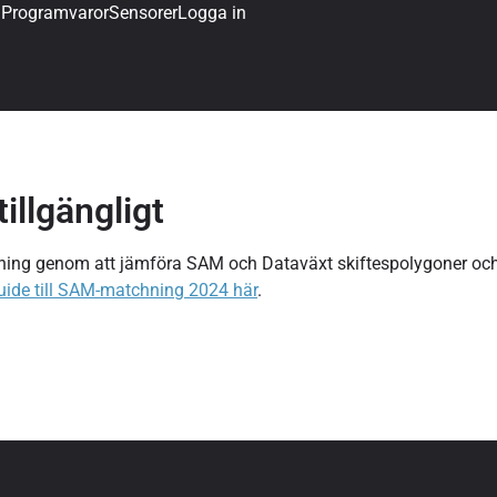
g
Programvaror
Sensorer
Logga in
llgängligt
hning genom att jämföra SAM och Dataväxt skiftespolygoner oc
uide till SAM-matchning 2024 här
.