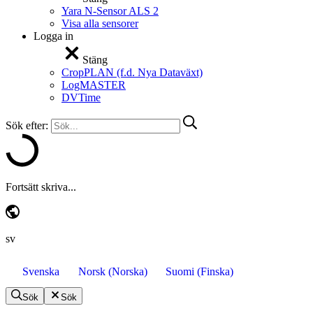
Yara N-Sensor ALS 2
Visa alla sensorer
Logga in
Stäng
CropPLAN (f.d. Nya Dataväxt)
LogMASTER
DVTime
Sök efter:
Fortsätt skriva...
sv
Svenska
Norsk
(
Norska
)
Suomi
(
Finska
)
Sök
Sök