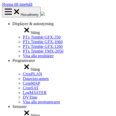
Hoppa till innehåll
Huvudmeny
Displayer & autostyrning
Stäng
PTx Trimble GFX-350
PTx Trimble GFX-1060
PTx Trimble GFX-1260
PTx Trimble TMX-2050
Visa alla produkter
Programvaror
Stäng
CropPLAN
Dataväxt-appen
CropMAP
CropSAT
LogMASTER
DVTime
Visa alla programvaror
Sensorer
Stäng