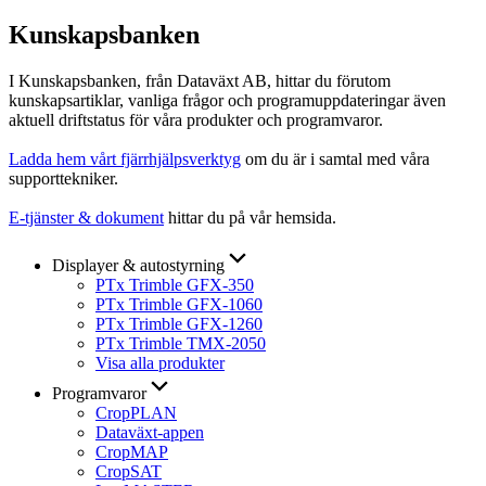
Kunskapsbanken
I Kunskapsbanken, från Dataväxt AB, hittar du förutom
kunskapsartiklar, vanliga frågor och programuppdateringar även
aktuell driftstatus för våra produkter och programvaror.
Ladda hem vårt fjärrhjälpsverktyg
om du är i samtal med våra
supporttekniker.
E-tjänster & dokument
hittar du på vår hemsida.
Displayer & autostyrning
PTx Trimble GFX-350
PTx Trimble GFX-1060
PTx Trimble GFX-1260
PTx Trimble TMX-2050
Visa alla produkter
Programvaror
CropPLAN
Dataväxt-appen
CropMAP
CropSAT