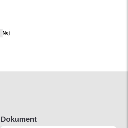
a
Nej
Dokument