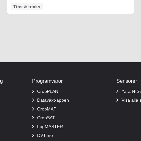
Tips & tricks
ng
Programvaror
Sensorer
CropPLAN
Yara N-S
Dataväxt-appen
Visa alla
CropMAP
CropSAT
LogMASTER
DVTime