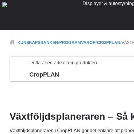
Displayer & autostyrnin
KUNSKAPSBANKEN
PROGRAMVAROR
CROPPLAN
VÄXT
Detta är en artikel om produkten:
CropPLAN
Växtföljdsplaneraren – Så
Växtföljdsplaneraren i CropPLAN gör det enklare att planera