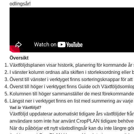
odlingsår!
Översikt
Växtföljdsplanen visar historik, planering för kommande år
I vänster kolumn ordnas alla skiften i storleksordning eller
Överst till vänster i verktyget finns sorteringsknappar för a
Överst till höger i verktyget finns Guide och Växtföljdsomlo
Kolumnen till höger sammanställer de mest förekommande g
Längst ner i verktyget finns en list med summering av varje
Vad är Växtföljd?
Växtföljd uppdaterar automatiskt tidigare års växtföljder 
användare som inte har använt CropPLAN tidigare behöver d
När du påbörjar ett nytt växtodlingsår kan du inte längre gö