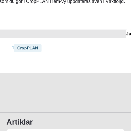
som du gör i CropPLAN Hem-vy uppdateras även i Växtföljd.
J
CropPLAN
Artiklar