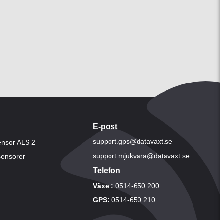
E-post
support.gps@datavaxt.se
ensor ALS 2
support.mjukvara@datavaxt.se
 sensorer
Telefon
Växel:
0514-650 200
GPS:
0514-650 210