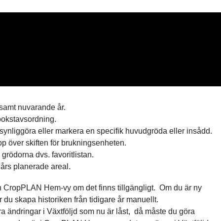
 samt nuvarande år.
 bokstavsordning.
tt synliggöra eller markera en specifik huvudgröda eller insådd.
pp över skiften för brukningsenheten.
rödorna dvs. favoritlistan.
 års planerade areal.
från CropPLAN Hem-vy om det finns tillgängligt. Om du är ny
u skapa historiken från tidigare år manuellt.
ra ändringar i Växtföljd som nu är låst, då måste du göra