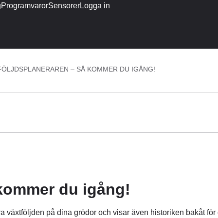
g
Programvaror
Sensorer
Logga in
FÖLJDSPLANERAREN – SÅ KOMMER DU IGÅNG!
 kommer du igång!
 växtföljden på dina grödor och visar även historiken bakåt för