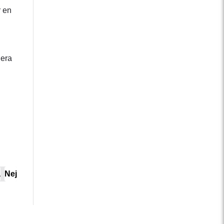
r en
nera
a
Nej