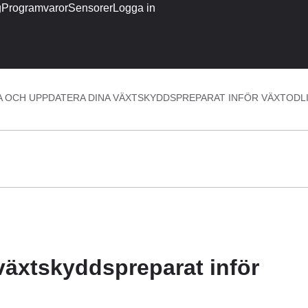
g
Programvaror
Sensorer
Logga in
A OCH UPPDATERA DINA VÄXTSKYDDSPREPARAT INFÖR VÄXTOD
växtskyddspreparat inför