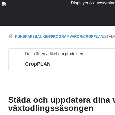
Displayer & autostyrnin
KUNSKAPSBANKEN
PROGRAMVAROR
CROPPLAN
STÄD
Detta är en artikel om produkten:
CropPLAN
Städa och uppdatera dina 
växtodlingssäsongen