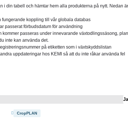
n i din tabell och hämtar hem alla produkterna på nytt. Nedan ä
n fungerande koppling till vår globala databas
har passerat förbudsdatum för användning
om kommer passeras under innevarande växtodlingssäsong, pla
 du inte kan använda det.
registreringsnummer på etiketten som i växtskyddslistan
 andra uppdateringar hos KEMI så att du inte råkar använda fel
J
CropPLAN