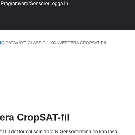
g
Programvaror
Sensorer
Logga in
IC
DATAVÄXT CLASSIC – KONVERTERA CROPSAT-FIL
era CropSAT-fil
il till det format som Yara N-Sensorterminalen kan läsa.