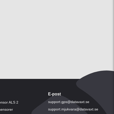
E-post
support.gps@datavaxt.se
ensor ALS 2
support.mjukvara@datavaxt.se
 sensorer