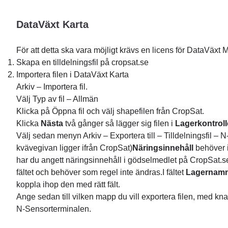
DataVäxt Karta
För att detta ska vara möjligt krävs en licens för DataVäxt
Skapa en tilldelningsfil på cropsat.se
Importera filen i DataVäxt Karta
Arkiv – Importera fil.
Välj Typ av fil – Allmän
Klicka på Öppna fil och välj shapefilen från CropSat.
Klicka
Nästa
två gånger så lägger sig filen i
Lagerkontrol
Välj sedan menyn Arkiv – Exportera till – Tilldelningsfil –
kvävegivan ligger ifrån CropSat)
Näringsinnehåll
behöver i
har du angett näringsinnehåll i gödselmedlet på CropSat.s
fältet och behöver som regel inte ändras.I fältet
Lagernam
koppla ihop den med rätt fält.
Ange sedan till vilken mapp du vill exportera filen, med k
N-Sensorterminalen.