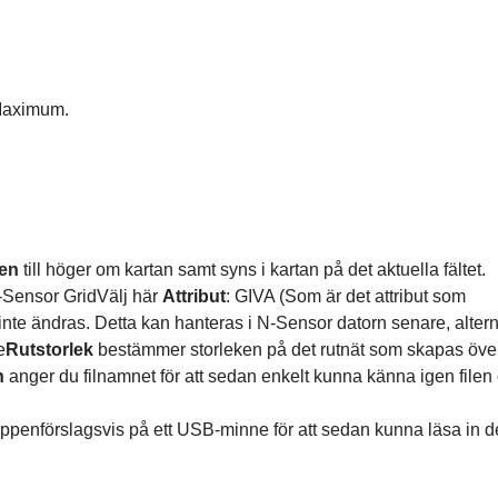
 Maximum.
len
till höger om kartan samt syns i kartan på det aktuella fältet.
 N-Sensor GridVälj här
Attribut
: GIVA (Som är det attribut som
nte ändras. Detta kan hanteras i N-Sensor datorn senare, altern
e
Rutstorlek
bestämmer storleken på det rutnät som skapas öve
n
anger du filnamnet för att sedan enkelt kunna känna igen filen
nappen
förslagsvis på ett USB-minne för att sedan kunna läsa in d