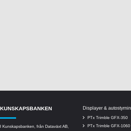
KUNSKAPSBANKEN
Displayer & autostyrni
PTx Trimble GFX-350
PTx Trimble GFX-1060
I Kunskapsbanken, från Dataväxt AB,