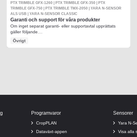
PTX TRIMBLE GFX-1260 | PTX TRIMBLE GFX-350 | PTX
TRIMBLE GFX-750 | PTX TRIMBLE TMX-2050 | YARA N-SENSOR
ALS USB | YARA N-SENSOR CLASSIC
Garanti och support för våra produkter
Om inget separat garanti- eller supportavtal upprättats
gäller följande....
Övrigt
ng
Programvaror
Sensorer
CropPLAN
Yara N-S
Dataväxt-appen
Visa alla