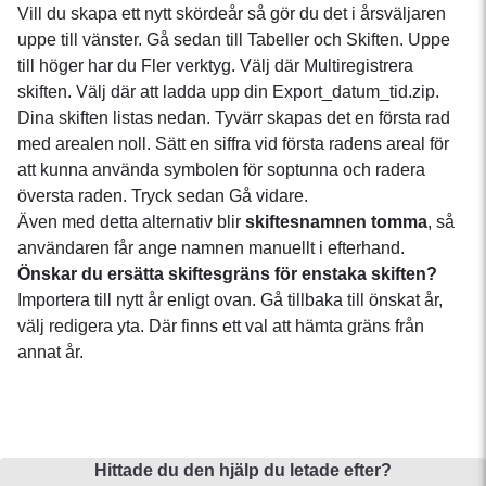
Vill du skapa ett nytt skördeår så gör du det i årsväljaren
uppe till vänster. Gå sedan till Tabeller och Skiften. Uppe
till höger har du Fler verktyg. Välj där Multiregistrera
skiften. Välj där att ladda upp din Export_datum_tid.zip.
Dina skiften listas nedan. Tyvärr skapas det en första rad
med arealen noll. Sätt en siffra vid första radens areal för
att kunna använda symbolen för soptunna och radera
översta raden. Tryck sedan Gå vidare.
Även med detta alternativ blir
skiftesnamnen tomma
, så
användaren får ange namnen manuellt i efterhand.
Önskar du ersätta skiftesgräns för enstaka skiften?
Importera till nytt år enligt ovan. Gå tillbaka till önskat år,
välj redigera yta. Där finns ett val att hämta gräns från
annat år.
Hittade du den hjälp du letade efter?