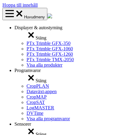
Hoppa till innehåll
Huvudmeny
Displayer & autostyrning
Stäng
PTx Trimble GFX-350
PTx Trimble GFX-1060
PTx Trimble GFX-1260
PTx Trimble TMX-2050
Visa alla produkter
Programvaror
Stäng
CropPLAN
Dataväxt-appen
CropMAP
CropSAT
LogMASTER
DVTime
Visa alla programvaror
Sensorer
Stäng