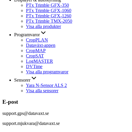
PTx Trimble GFX-350
PTx Trimble GFX-1060
PTx Trimble GFX-1260
PTx Trimble TMX-2050
Visa alla produkter
Programvaror
CropPLAN
Dataväxt-appen
CropMAP
CropSAT
LogMASTER
DVTime
Visa alla programvaror
Sensorer
Yara N-Sensor ALS 2
Visa alla sensorer
E-post
support.gps@datavaxt.se
support.mjukvara@datavaxt.se