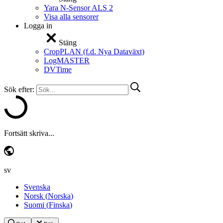
Yara N-Sensor ALS 2
Visa alla sensorer
Logga in
Stäng
CropPLAN (f.d. Nya Dataväxt)
LogMASTER
DVTime
Sök efter:
Fortsätt skriva...
sv
Svenska
Norsk
(
Norska
)
Suomi
(
Finska
)