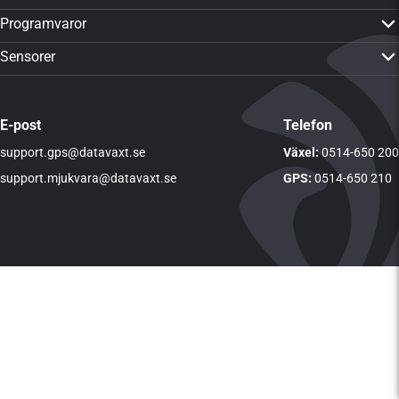
PTx Trimble GFX-350
Programvaror
PTx Trimble GFX-1060
CropPLAN
Sensorer
PTx Trimble GFX-1260
Dataväxt-appen
Yara N-Sensor ALS 2
PTx Trimble TMX-2050
CropMAP
Visa alla sensorer
Visa alla produkter
E-post
Telefon
CropSAT
support.gps@datavaxt.se
LogMASTER
Växel:
0514-650 200
DVTime
support.mjukvara@datavaxt.se
GPS:
0514-650 210
Visa alla programvaror