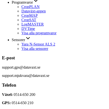
Programvaror
CropPLAN
Dataväxt-appen
CropMAP
CropSAT
LogMASTER
DVTime
Visa alla programvaror
Sensorer
Yara N-Sensor ALS 2
Visa alla sensorer
E-post
support.gps@datavaxt.se
support.mjukvara@datavaxt.se
Telefon
Växel:
0514-650 200
GPS:
0514-650 210