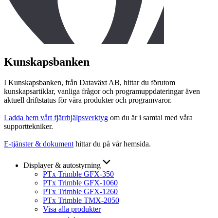
Kunskapsbanken
I Kunskapsbanken, från Dataväxt AB, hittar du förutom
kunskapsartiklar, vanliga frågor och programuppdateringar även
aktuell driftstatus för våra produkter och programvaror.
Ladda hem vårt fjärrhjälpsverktyg
om du är i samtal med våra
supporttekniker.
E-tjänster & dokument
hittar du på vår hemsida.
Displayer & autostyrning
PTx Trimble GFX-350
PTx Trimble GFX-1060
PTx Trimble GFX-1260
PTx Trimble TMX-2050
Visa alla produkter