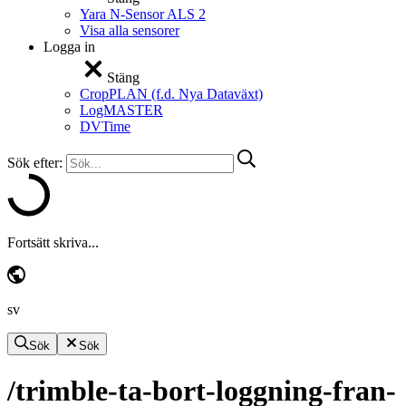
Yara N-Sensor ALS 2
Visa alla sensorer
Logga in
Stäng
CropPLAN (f.d. Nya Dataväxt)
LogMASTER
DVTime
Sök efter:
Fortsätt skriva...
sv
Sök
Sök
/trimble-ta-bort-loggning-fran-