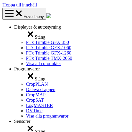
Hoppa till innehåll
Huvudmeny
Displayer & autostyrning
Stäng
PTx Trimble GFX-350
PTx Trimble GFX-1060
PTx Trimble GFX-1260
PTx Trimble TMX-2050
Visa alla produkter
Programvaror
Stäng
CropPLAN
Dataväxt-appen
CropMAP
CropSAT
LogMASTER
DVTime
Visa alla programvaror
Sensorer
Stäng