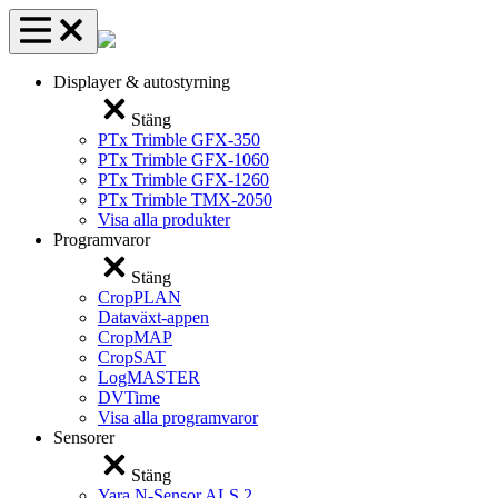
Displayer & autostyrning
Stäng
PTx Trimble GFX-350
PTx Trimble GFX-1060
PTx Trimble GFX-1260
PTx Trimble TMX-2050
Visa alla produkter
Programvaror
Stäng
CropPLAN
Dataväxt-appen
CropMAP
CropSAT
LogMASTER
DVTime
Visa alla programvaror
Sensorer
Stäng
Yara N-Sensor ALS 2