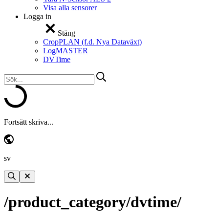
Visa alla sensorer
Logga in
Stäng
CropPLAN (f.d. Nya Dataväxt)
LogMASTER
DVTime
Fortsätt skriva...
sv
/product_category/dvtime/