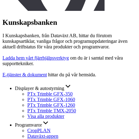
Kunskapsbanken
I Kunskapsbanken, från Dataväxt AB, hittar du förutom
kunskapsartiklar, vanliga frågor och programuppdateringar även
aktuell driftstatus för våra produkter och programvaror.
Ladda hem vårt fjärrhjälpsverktyg
om du är i samtal med våra
supporttekniker.
E-tjänster & dokument
hittar du på vår hemsida.
Displayer & autostyrning
PTx Trimble GFX-350
PTx Trimble GFX-1060
PTx Trimble GFX-1260
PTx Trimble TMX-2050
Visa alla produkter
Programvaror
CropPLAN
Dataväxt-appen