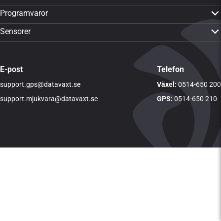
PTx Trimble GFX-350
Programvaror
PTx Trimble GFX-1060
CropPLAN
Sensorer
PTx Trimble GFX-1260
Dataväxt-appen
Yara N-Sensor ALS 2
PTx Trimble TMX-2050
CropMAP
Visa alla sensorer
Visa alla produkter
E-post
Telefon
CropSAT
support.gps@datavaxt.se
LogMASTER
Växel:
0514-650 200
DVTime
support.mjukvara@datavaxt.se
GPS:
0514-650 210
Visa alla programvaror