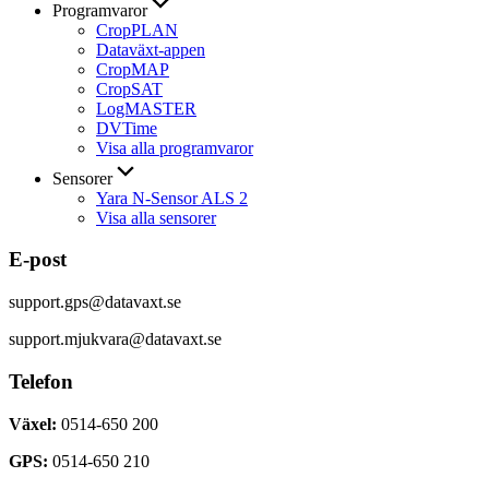
Programvaror
CropPLAN
Dataväxt-appen
CropMAP
CropSAT
LogMASTER
DVTime
Visa alla programvaror
Sensorer
Yara N-Sensor ALS 2
Visa alla sensorer
E-post
support.gps@datavaxt.se
support.mjukvara@datavaxt.se
Telefon
Växel:
0514-650 200
GPS:
0514-650 210