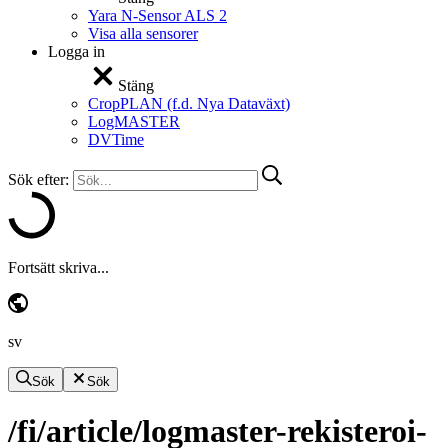
Yara N-Sensor ALS 2
Visa alla sensorer
Logga in
Stäng
CropPLAN (f.d. Nya Dataväxt)
LogMASTER
DVTime
Sök efter:
Fortsätt skriva...
sv
Sök
Sök
/fi/article/logmaster-rekisteroi-