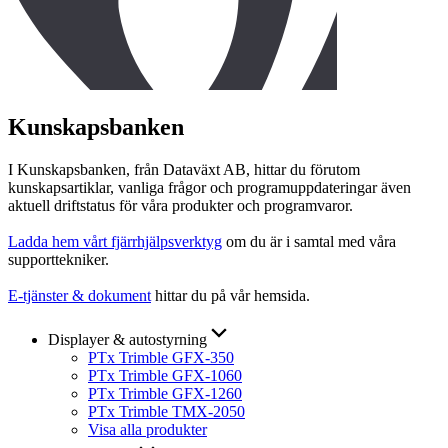
Kunskapsbanken
I Kunskapsbanken, från Dataväxt AB, hittar du förutom
kunskapsartiklar, vanliga frågor och programuppdateringar även
aktuell driftstatus för våra produkter och programvaror.
Ladda hem vårt fjärrhjälpsverktyg
om du är i samtal med våra
supporttekniker.
E-tjänster & dokument
hittar du på vår hemsida.
Displayer & autostyrning
PTx Trimble GFX-350
PTx Trimble GFX-1060
PTx Trimble GFX-1260
PTx Trimble TMX-2050
Visa alla produkter