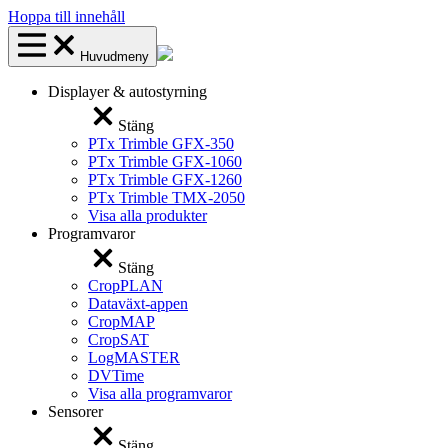
Hoppa till innehåll
Huvudmeny
Displayer & autostyrning
Stäng
PTx Trimble GFX-350
PTx Trimble GFX-1060
PTx Trimble GFX-1260
PTx Trimble TMX-2050
Visa alla produkter
Programvaror
Stäng
CropPLAN
Dataväxt-appen
CropMAP
CropSAT
LogMASTER
DVTime
Visa alla programvaror
Sensorer
Stäng