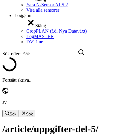
Yara N-Sensor ALS 2
Visa alla sensorer
Logga in
Stäng
CropPLAN (f.d. Nya Dataväxt)
LogMASTER
DVTime
Sök efter:
Fortsätt skriva...
sv
Sök
Sök
/article/uppgifter-del-5/