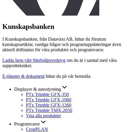
Kunskapsbanken
I Kunskapsbanken, från Dataväxt AB, hittar du förutom
kunskapsartiklar, vanliga frågor och programuppdateringar även
aktuell driftstatus för våra produkter och programvaror.
Ladda hem vårt fjärrhjälpsverktyg
om du är i samtal med våra
supporttekniker.
E-tjänster & dokument
hittar du på vår hemsida.
Displayer & autostyrning
PTx Trimble GFX-350
PTx Trimble GFX-1060
PTx Trimble GFX-1260
PTx Trimble TMX-2050
Visa alla produkter
Programvaror
CropPLAN