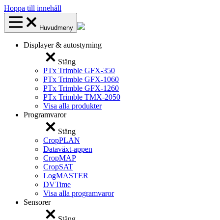
Hoppa till innehåll
Huvudmeny
Displayer & autostyrning
Stäng
PTx Trimble GFX-350
PTx Trimble GFX-1060
PTx Trimble GFX-1260
PTx Trimble TMX-2050
Visa alla produkter
Programvaror
Stäng
CropPLAN
Dataväxt-appen
CropMAP
CropSAT
LogMASTER
DVTime
Visa alla programvaror
Sensorer
Stäng