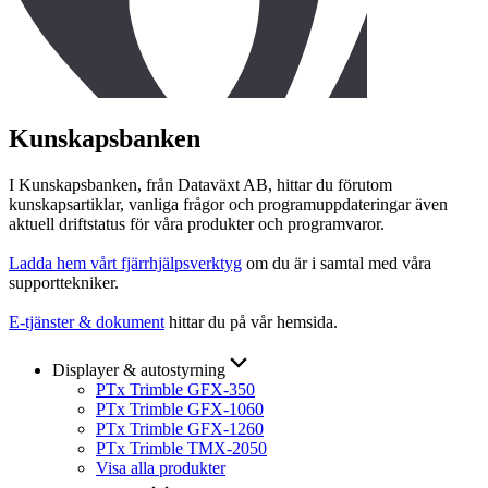
Kunskapsbanken
I Kunskapsbanken, från Dataväxt AB, hittar du förutom
kunskapsartiklar, vanliga frågor och programuppdateringar även
aktuell driftstatus för våra produkter och programvaror.
Ladda hem vårt fjärrhjälpsverktyg
om du är i samtal med våra
supporttekniker.
E-tjänster & dokument
hittar du på vår hemsida.
Displayer & autostyrning
PTx Trimble GFX-350
PTx Trimble GFX-1060
PTx Trimble GFX-1260
PTx Trimble TMX-2050
Visa alla produkter