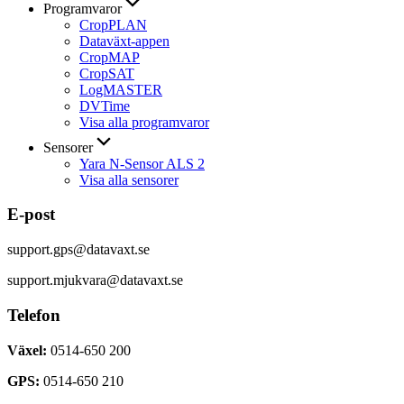
Programvaror
CropPLAN
Dataväxt-appen
CropMAP
CropSAT
LogMASTER
DVTime
Visa alla programvaror
Sensorer
Yara N-Sensor ALS 2
Visa alla sensorer
E-post
support.gps@datavaxt.se
support.mjukvara@datavaxt.se
Telefon
Växel:
0514-650 200
GPS:
0514-650 210