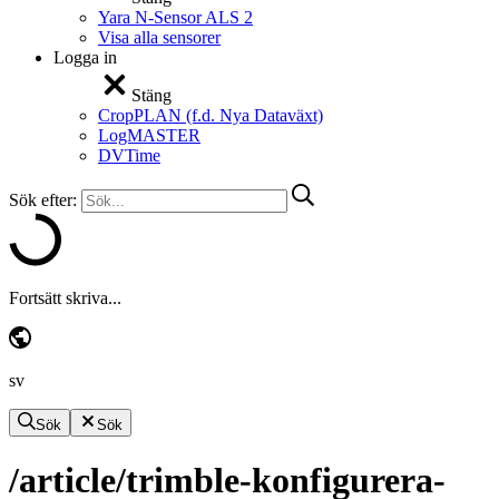
Yara N-Sensor ALS 2
Visa alla sensorer
Logga in
Stäng
CropPLAN (f.d. Nya Dataväxt)
LogMASTER
DVTime
Sök efter:
Fortsätt skriva...
sv
Sök
Sök
/article/trimble-konfigurera-