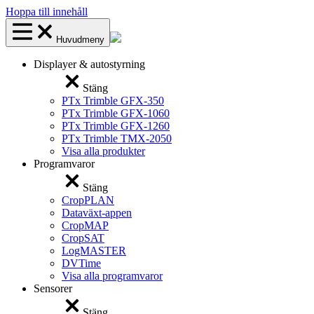
Hoppa till innehåll
Huvudmeny
Displayer & autostyrning
Stäng
PTx Trimble GFX-350
PTx Trimble GFX-1060
PTx Trimble GFX-1260
PTx Trimble TMX-2050
Visa alla produkter
Programvaror
Stäng
CropPLAN
Dataväxt-appen
CropMAP
CropSAT
LogMASTER
DVTime
Visa alla programvaror
Sensorer
Stäng