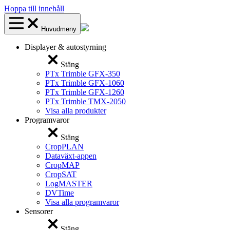
Hoppa till innehåll
Huvudmeny
Displayer & autostyrning
Stäng
PTx Trimble GFX-350
PTx Trimble GFX-1060
PTx Trimble GFX-1260
PTx Trimble TMX-2050
Visa alla produkter
Programvaror
Stäng
CropPLAN
Dataväxt-appen
CropMAP
CropSAT
LogMASTER
DVTime
Visa alla programvaror
Sensorer
Stäng