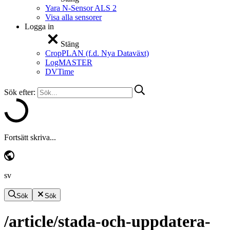
Yara N-Sensor ALS 2
Visa alla sensorer
Logga in
Stäng
CropPLAN (f.d. Nya Dataväxt)
LogMASTER
DVTime
Sök efter:
Fortsätt skriva...
sv
Sök
Sök
/article/stada-och-uppdatera-