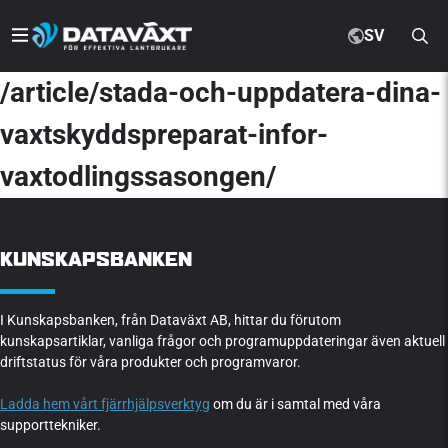
SV
/article/stada-och-uppdatera-dina-
vaxtskyddspreparat-infor-
vaxtodlingssasongen/
KUNSKAPSBANKEN
I Kunskapsbanken, från Dataväxt AB, hittar du förutom
kunskapsartiklar, vanliga frågor och programuppdateringar även aktuell
driftstatus för våra produkter och programvaror.
Ladda hem vårt fjärrhjälpsverktyg
om du är i samtal med våra
supporttekniker.