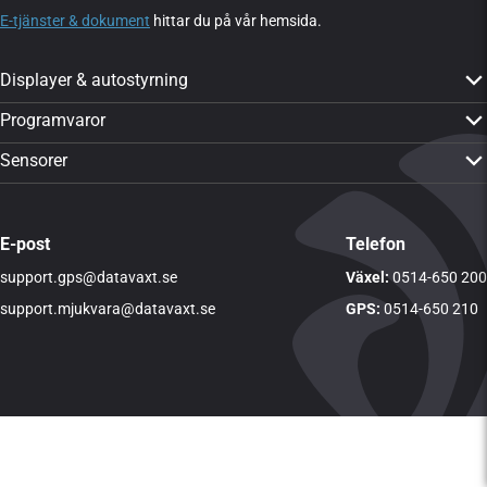
E-tjänster & dokument
hittar du på vår hemsida.
Displayer & autostyrning
PTx Trimble GFX-350
Programvaror
PTx Trimble GFX-1060
CropPLAN
Sensorer
PTx Trimble GFX-1260
Dataväxt-appen
Yara N-Sensor ALS 2
PTx Trimble TMX-2050
CropMAP
Visa alla sensorer
Visa alla produkter
E-post
Telefon
CropSAT
support.gps@datavaxt.se
LogMASTER
Växel:
0514-650 200
DVTime
support.mjukvara@datavaxt.se
GPS:
0514-650 210
Visa alla programvaror