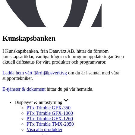
Kunskapsbanken
I Kunskapsbanken, från Dataväxt AB, hittar du förutom
kunskapsartiklar, vanliga frågor och programuppdateringar även
aktuell driftstatus för våra produkter och programvaror.
Ladda hem vårt fjärrhjälpsverktyg
om du är i samtal med våra
supporttekniker.
E-tjänster & dokument
hittar du på vår hemsida.
Displayer & autostyrning
PTx Trimble GFX-350
PTx Trimble GFX-1060
PTx Trimble GFX-1260
PTx Trimble TMX-2050
Visa alla produkter