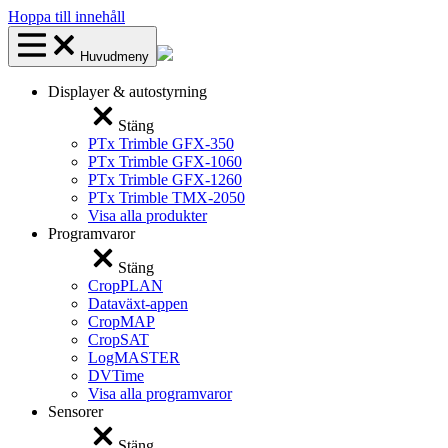
Hoppa till innehåll
Huvudmeny
Displayer & autostyrning
Stäng
PTx Trimble GFX-350
PTx Trimble GFX-1060
PTx Trimble GFX-1260
PTx Trimble TMX-2050
Visa alla produkter
Programvaror
Stäng
CropPLAN
Dataväxt-appen
CropMAP
CropSAT
LogMASTER
DVTime
Visa alla programvaror
Sensorer
Stäng