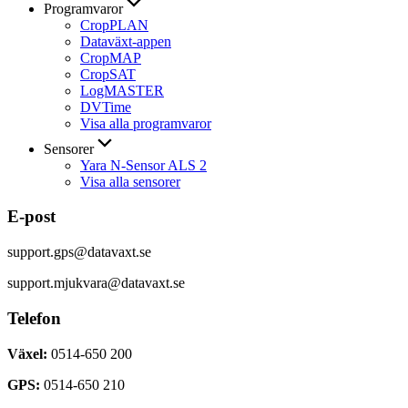
Programvaror
CropPLAN
Dataväxt-appen
CropMAP
CropSAT
LogMASTER
DVTime
Visa alla programvaror
Sensorer
Yara N-Sensor ALS 2
Visa alla sensorer
E-post
support.gps@datavaxt.se
support.mjukvara@datavaxt.se
Telefon
Växel:
0514-650 200
GPS:
0514-650 210