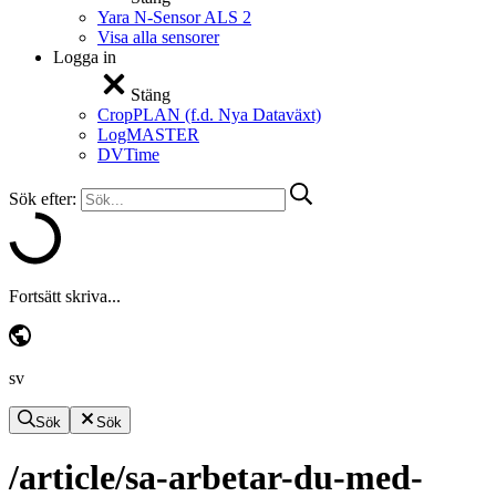
Yara N-Sensor ALS 2
Visa alla sensorer
Logga in
Stäng
CropPLAN (f.d. Nya Dataväxt)
LogMASTER
DVTime
Sök efter:
Fortsätt skriva...
sv
Sök
Sök
/article/sa-arbetar-du-med-