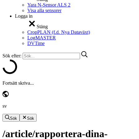
Yara N-Sensor ALS 2
Visa alla sensorer
Logga in
Stäng
CropPLAN (f.d. Nya Dataväxt)
LogMASTER
DVTime
Sök efter:
Fortsätt skriva...
sv
Sök
Sök
/article/rapportera-dina-