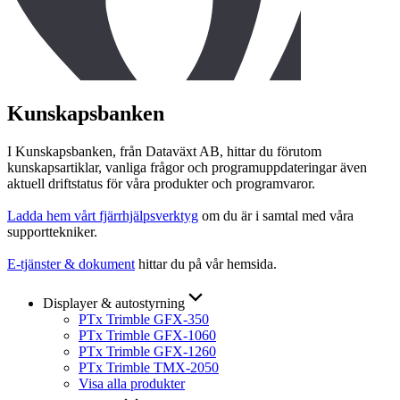
Kunskapsbanken
I Kunskapsbanken, från Dataväxt AB, hittar du förutom
kunskapsartiklar, vanliga frågor och programuppdateringar även
aktuell driftstatus för våra produkter och programvaror.
Ladda hem vårt fjärrhjälpsverktyg
om du är i samtal med våra
supporttekniker.
E-tjänster & dokument
hittar du på vår hemsida.
Displayer & autostyrning
PTx Trimble GFX-350
PTx Trimble GFX-1060
PTx Trimble GFX-1260
PTx Trimble TMX-2050
Visa alla produkter