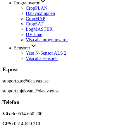
Programvaror
CropPLAN
Dataväxt-appen
CropMAP
CropSAT
LogMASTER
DVTime
Visa alla programvaror
Sensorer
Yara N-Sensor ALS 2
Visa alla sensorer
E-post
support.gps@datavaxt.se
support.mjukvara@datavaxt.se
Telefon
Växel:
0514-650 200
GPS:
0514-650 210