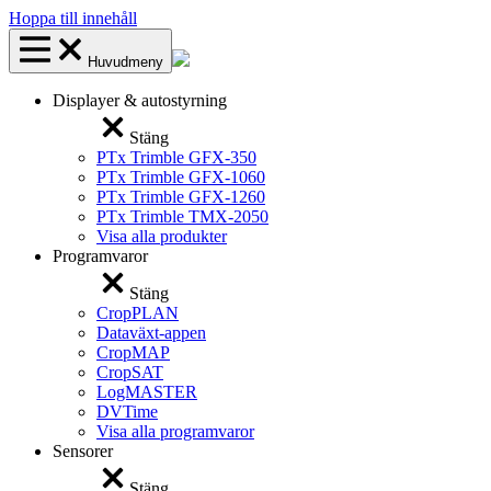
Hoppa till innehåll
Huvudmeny
Displayer & autostyrning
Stäng
PTx Trimble GFX-350
PTx Trimble GFX-1060
PTx Trimble GFX-1260
PTx Trimble TMX-2050
Visa alla produkter
Programvaror
Stäng
CropPLAN
Dataväxt-appen
CropMAP
CropSAT
LogMASTER
DVTime
Visa alla programvaror
Sensorer
Stäng