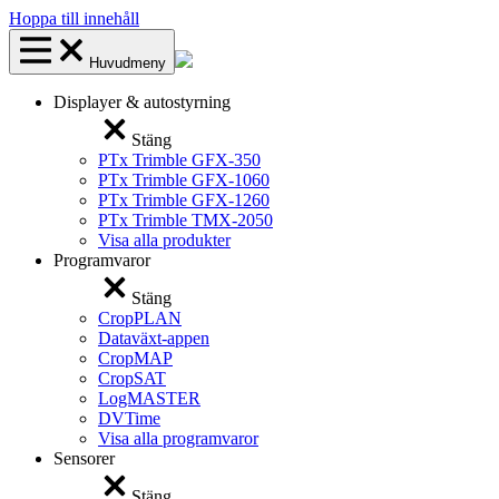
Hoppa till innehåll
Huvudmeny
Displayer & autostyrning
Stäng
PTx Trimble GFX-350
PTx Trimble GFX-1060
PTx Trimble GFX-1260
PTx Trimble TMX-2050
Visa alla produkter
Programvaror
Stäng
CropPLAN
Dataväxt-appen
CropMAP
CropSAT
LogMASTER
DVTime
Visa alla programvaror
Sensorer
Stäng