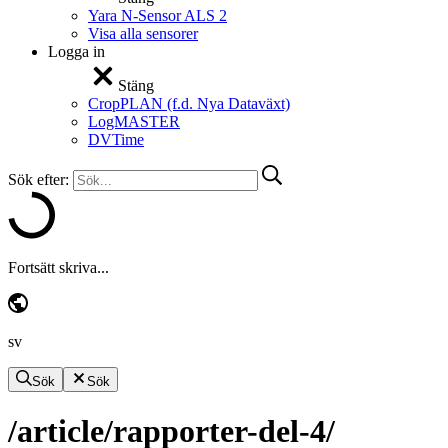
Yara N-Sensor ALS 2
Visa alla sensorer
Logga in
Stäng
CropPLAN (f.d. Nya Dataväxt)
LogMASTER
DVTime
Sök efter:
Fortsätt skriva...
sv
Sök
Sök
/article/rapporter-del-4/