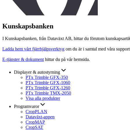
Kunskapsbanken
I Kunskapsbanken, från Dataväxt AB, hittar du förutom kunskapsartikl
Ladda hem vårt fjärrhjälpsverktyg
om du är i samtal med våra support
E-tjänster & dokument
hittar du på vår hemsida.
Displayer & autostyrning
PTx Trimble GFX-350
PTx Trimble GFX-1060
PTx Trimble GFX-1260
PTx Trimble TMX-2050
Visa alla produkter
Programvaror
CropPLAN
Dataväxt-appen
CropMAP
CropSAT