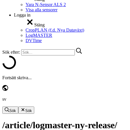
Yara N-Sensor ALS 2
Visa alla sensorer
Logga in
Stäng
CropPLAN (f.d. Nya Dataväxt)
LogMASTER
DVTime
Sök efter:
Fortsätt skriva...
sv
Sök
Sök
/article/logmaster-ny-release/