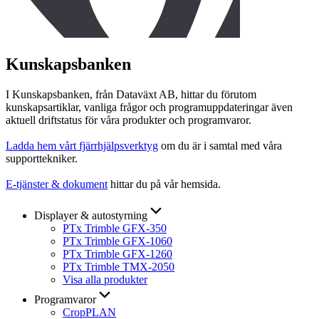
Kunskapsbanken
I Kunskapsbanken, från Dataväxt AB, hittar du förutom
kunskapsartiklar, vanliga frågor och programuppdateringar även
aktuell driftstatus för våra produkter och programvaror.
Ladda hem vårt fjärrhjälpsverktyg
om du är i samtal med våra
supporttekniker.
E-tjänster & dokument
hittar du på vår hemsida.
Displayer & autostyrning
PTx Trimble GFX-350
PTx Trimble GFX-1060
PTx Trimble GFX-1260
PTx Trimble TMX-2050
Visa alla produkter
Programvaror
CropPLAN