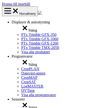
Hoppa till innehåll
Huvudmeny
Displayer & autostyrning
Stäng
PTx Trimble GFX-350
PTx Trimble GFX-1060
PTx Trimble GFX-1260
PTx Trimble TMX-2050
Visa alla produkter
Programvaror
Stäng
CropPLAN
Dataväxt-appen
CropMAP
CropSAT
LogMASTER
DVTime
Visa alla programvaror
Sensorer
Stäng