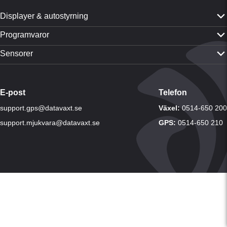
Displayer & autostyrning
PTx Trimble GFX-350
Programvaror
PTx Trimble GFX-1060
CropPLAN
Sensorer
PTx Trimble GFX-1260
Dataväxt-appen
Yara N-Sensor ALS 2
PTx Trimble TMX-2050
CropMAP
Visa alla sensorer
Visa alla produkter
E-post
Telefon
CropSAT
support.gps@datavaxt.se
LogMASTER
Växel:
0514-650 200
DVTime
support.mjukvara@datavaxt.se
GPS:
0514-650 210
Visa alla programvaror