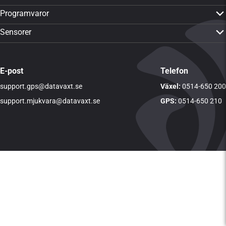
PTx Trimble GFX-350
Programvaror
PTx Trimble GFX-1060
CropPLAN
Sensorer
PTx Trimble GFX-1260
Dataväxt-appen
Yara N-Sensor ALS 2
PTx Trimble TMX-2050
CropMAP
Visa alla sensorer
Visa alla produkter
E-post
Telefon
CropSAT
support.gps@datavaxt.se
LogMASTER
Växel:
0514-650 200
DVTime
support.mjukvara@datavaxt.se
GPS:
0514-650 210
Visa alla programvaror