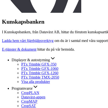
Kunskapsbanken
I Kunskapsbanken, från Dataväxt AB, hittar du förutom kunskapsartikl
Ladda hem vårt fjärrhjälpsverktyg
om du är i samtal med våra support
E-tjänster & dokument
hittar du på vår hemsida.
Displayer & autostyrning
PTx Trimble GFX-350
PTx Trimble GFX-1060
PTx Trimble GFX-1260
PTx Trimble TMX-2050
Visa alla produkter
Programvaror
CropPLAN
Dataväxt-appen
CropMAP
CropSAT