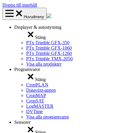
Hoppa till innehåll
Huvudmeny
Displayer & autostyrning
Stäng
PTx Trimble GFX-350
PTx Trimble GFX-1060
PTx Trimble GFX-1260
PTx Trimble TMX-2050
Visa alla produkter
Programvaror
Stäng
CropPLAN
Dataväxt-appen
CropMAP
CropSAT
LogMASTER
DVTime
Visa alla programvaror
Sensorer
Stäng