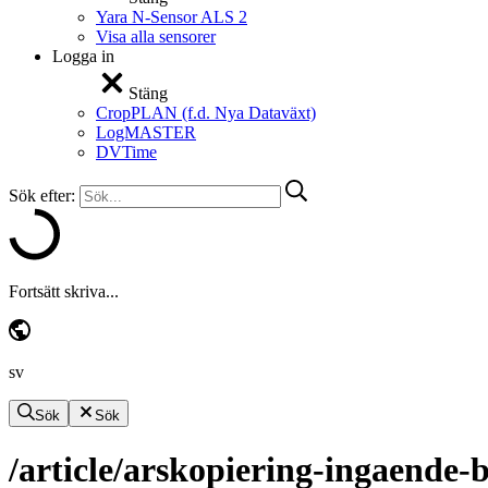
Yara N-Sensor ALS 2
Visa alla sensorer
Logga in
Stäng
CropPLAN (f.d. Nya Dataväxt)
LogMASTER
DVTime
Sök efter:
Fortsätt skriva...
sv
Sök
Sök
/article/arskopiering-ingaende-b