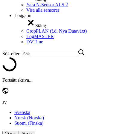
Yara N-Sensor ALS 2
Visa alla sensorer
Logga in
Stäng
CropPLAN (f.d. Nya Dataväxt)
LogMASTER
DVTime
Sök efter:
Fortsätt skriva...
sv
Svenska
Norsk
(
Norska
)
Suomi
(
Finska
)