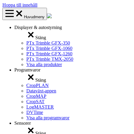
Hoppa till innehåll
Huvudmeny
Displayer & autostyrning
Stäng
PTx Trimble GFX-350
PTx Trimble GFX-1060
PTx Trimble GFX-1260
PTx Trimble TMX-2050
Visa alla produkter
Programvaror
Stäng
CropPLAN
Dataväxt-appen
CropMAP
CropSAT
LogMASTER
DVTime
Visa alla programvaror
Sensorer
Stäng